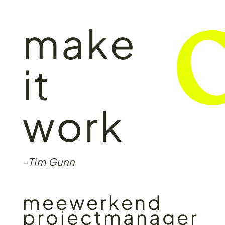
make
it
work
-Tim Gunn
meewerkend
projectmanager